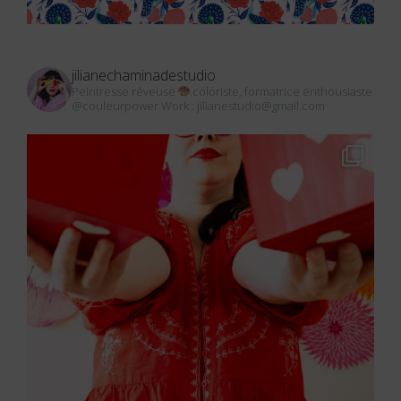
jilianechaminadestudio
Peintresse rêveuse
coloriste, formatrice enthousiaste
@couleurpower
Work : jilianestudio@gmail.com